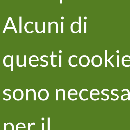
Alcuni di
Nell’ambito della Conferenza delle Parti della
Convenzione delle Nazioni Unite sui Cambiamenti
questi cooki
Climatici (COP22) il Ministero Italiano dell’Ambiente
e della Tutela del Territorio e del Mare ha
organizzato per il giorno 11 Novembre, un Side event
per presentare la Piattaforma delle Conoscenze del
sono necessa
Ministero dell’Ambiente con un focus sulle
buone
pratiche LIFE italiane
che hanno affrontato il tema
dei cambiamenti climatici.
In tale occasione il
Giorgio Virgili
di West Systems,
coinvolti nelle attività di monitoraggio delle emissioni
per il
di gas ad effetto serra dal suolo vitato, introduce il
progetto LIFE VITISOM (LIFE15 ENV/IT/000392)