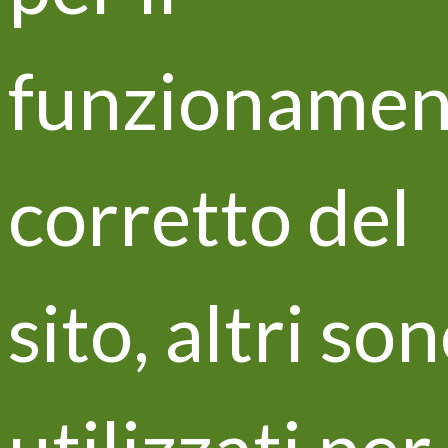
nell’ambito del suo intervento di presentazione del
progetto
LIFE+ IPNOA
(LIFE11 ENV/IT/000302)
funzionamen
quale esempio di fruttuosa risultato di attività di
netwrking.
Visita la Piattaforma della Conoscenza
Scarica il Programma
corretto del
Visita il sito LIFE+ IPNOA
sito, altri so