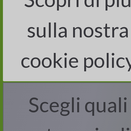
sulla nostra
LIFE VITISOM
Il progetto
Gli obiettivi
cookie polic
Le azioni
I risultati
Il programma LIFE
Partner
Contatti
Privacy and cookie policy
Scegli quali
Iscriviti alla newsletter