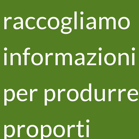
Life VITISOM al festival del
Franciacorta
raccogliamo
informazioni
per produrre
Castello Bonomi
proporti
Il progetto Life Vitisom al
convegno Life Zeowine