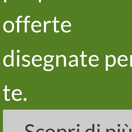
offerte
disegnate pe
Inizitive di networking
te.
Scopri di pi