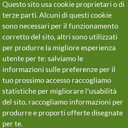
Questo sito usa cookie proprietari o di
terze parti. Alcuni di questi cookie
sono necessari per il funzionamento
LIFE VITISOM
corretto del sito, altri sono utilizzati
Il progetto
Gli obiettivi
per produrre la migliore esperienza
Le azioni
utente per te: salviamo le
I risultati
informazioni sulle preferenze per il
Il programma LIFE
Partner
tuo prossimo accesso raccogliamo
Contatti
statistiche per migliorare l'usabilità
Privacy and cookie policy
del sito, raccogliamo informazioni per
Iscriviti alla newsletter
produrre e proporti offerte disegnate
per te.