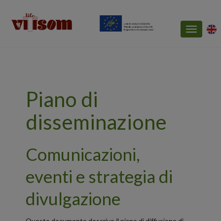
Toggle
navigatio
Piano di
disseminazione
Comunicazioni,
eventi e strategia di
divulgazione
Questo documento descrive il piano di diffusione di