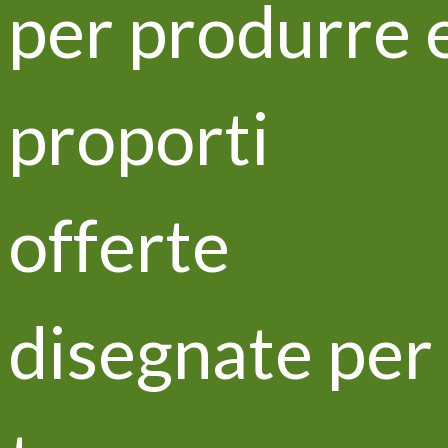
per produrre 
Il progetto Life Vitisom al
convegno Life Zeowine
proporti
offerte
disegnate per
Inizitive di networking