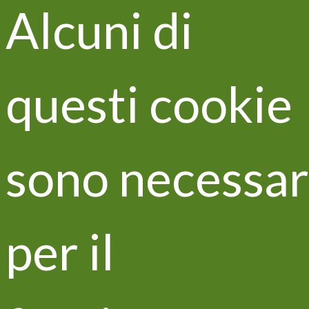
Alcuni di
questi cookie
LIFE ZEOWINE è un progetto finanziato dalla
Comunità Europea che mira a migliorare la
protezione e la gestione del suolo,il benessere della
vite e la qualità dell’uva e del vino, attraverso
sono necessar
l’applicazione al suolo di un prodotto innovativo
“ZEOWINE” derivante dal compostaggio di scarti
della filiera vitivinicola e zeolite.
Insieme a Vitisom ha intrapreso un percorso di
per il
scambi di buone pratiche e di condivisione di
conoscenza. Ora il rapporto si consolida con la
condivisione della tecnologia a rateo variabile. Uno
dei prototipi progettati e costruiti per la
concimazione organica del vigneto a rateo variabile è