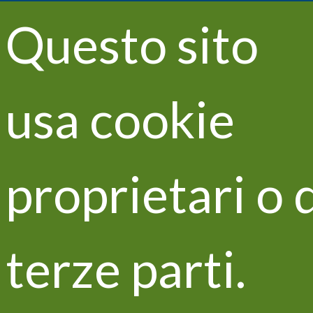
Questo sito
Toggle
navigatio
usa cookie
L'alleanza Vitisom e Zeowine
proprietari o 
Networking tra progetti Life
maggio 2019
terze parti.