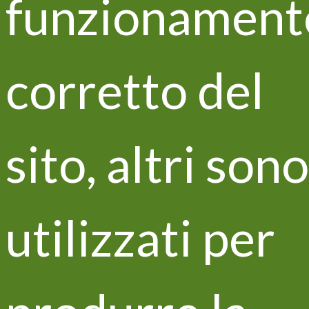
funzionament
stato infatti trasferito in Toscana presso l’Azienda
Cosimo Maria Masini per diventare lo strumento di
distribuzione della matrice ZEOWINE. Un
trasferimento di tecnologia e conoscenza che
corretto del
rappresenta un eccezionale esempio di networking e
che contribuirà alla continuità di progetto per
Vitisom.
sito, altri sono
Tieniti aggiornato su tutte le
novità di LIFE Vitisom!
utilizzati per
Dichiaro di aver letto e di accettare