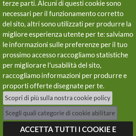
terze parti. Alcuni di questi cookie sono
Le azioni
I risultati
necessari per il funzionamento corretto
Il programma LIFE
del sito, altri sono utilizzati per produrre la
Partner
migliore esperienza utente per te: salviamo
Contatti
le informazioni sulle preferenze per il tuo
Privacy and cookie policy
prossimo accesso raccogliamo statistiche
Iscriviti alla newsletter
per migliorare l'usabilità del sito,
raccogliamo informazioni per produrre e
proporti offerte disegnate per te.
Dichiaro di aver letto e di accettare l'informativa della privacy
Scopri di più sulla nostra cookie policy
presente sul sito, e presto il consenso al trattamento dei miei
dati per finalità di marketing e analisi statistica.
Scegli quali categorie di cookie abilitare
ACCETTA TUTTI I COOKIE E