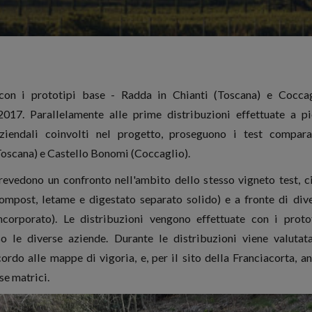
 con i prototipi base - Radda in Chianti (Toscana) e Cocca
017. Parallelamente alle prime distribuzioni effettuate a p
iendali coinvolti nel progetto, proseguono i test compara
(Toscana) e Castello Bonomi (Coccaglio).
 prevedono un confronto nell'ambito dello stesso vigneto test, c
(compost, letame e digestato separato solido) e a fronte di div
ncorporato). Le distribuzioni vengono effettuate con i proto
o le diverse aziende. Durante le distribuzioni viene valutat
ordo alle mappe di vigoria, e, per il sito della Franciacorta, a
se matrici.