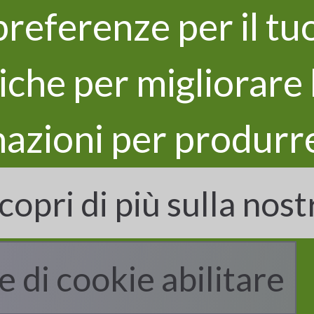
preferenze per il t
che per migliorare l'
azioni per produrre
copri di più sulla nos
 VITISOM
Iscriviti alla n
ogetto
Il programma LIFE
biettivi
Partner
ioni
Contatti
Dichiaro di ave
e di cookie abilitare
privacy presente su
ltati
Privacy and cookie
trattamento dei miei
policy
statistica.