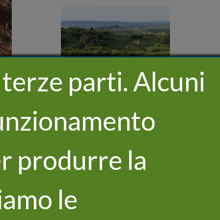
terze parti. Alcuni
Castello Bonomi
 funzionamento
Il progetto Life Vitisom
per produrre la
al convegno Life
Zeowine
iamo le