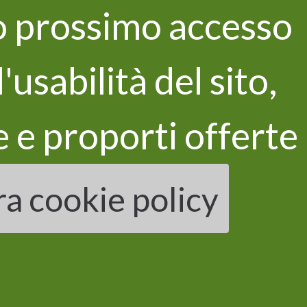
uo prossimo accesso
Inizitive di networking
usabilità del sito,
 e proporti offerte
tra cookie policy
ewsletter
r letto e di accettare l'informativa della
l sito, e presto il consenso al
 dati per finalità di marketing e analisi