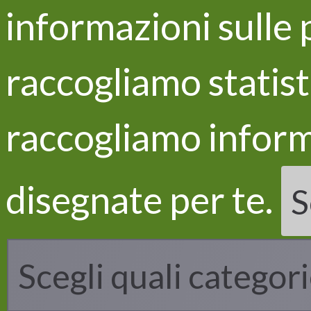
informazioni sulle 
raccogliamo statisti
raccogliamo inform
disegnate per te.
S
LIFE
Il pr
Gli o
Le az
Scegli quali categori
I risu