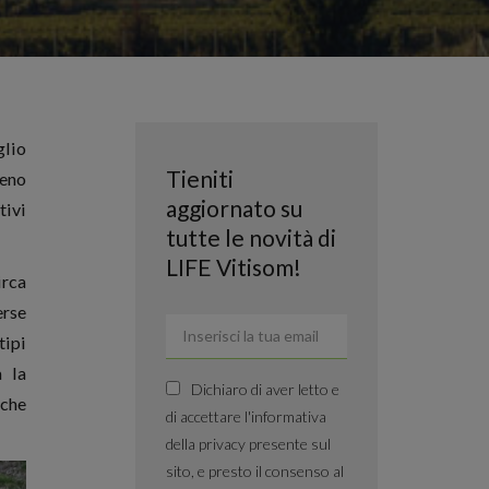
glio
Tieniti
ieno
aggiornato su
tivi
tutte le novità di
LIFE Vitisom!
irca
erse
tipi
a la
Dichiaro di aver letto e
nche
di accettare l'informativa
della privacy presente sul
sito, e presto il consenso al