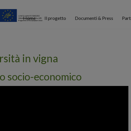
Home
Il progetto
Documenti & Press
Part
rsità in vigna
io socio-economico